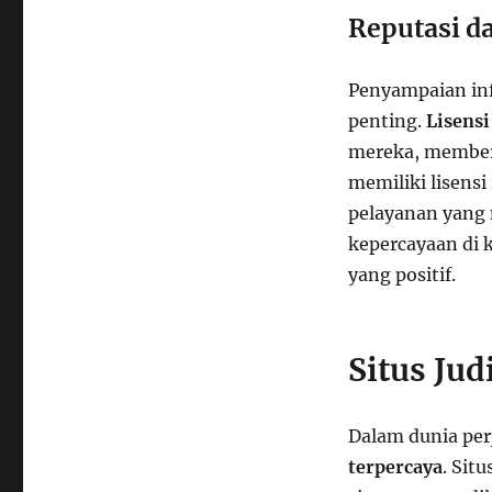
Reputasi da
Penyampaian inf
penting.
Lisensi
mereka, member
memiliki lisens
pelayanan yang
kepercayaan di
yang positif.
Situs Jud
Dalam dunia per
terpercaya
. Sit