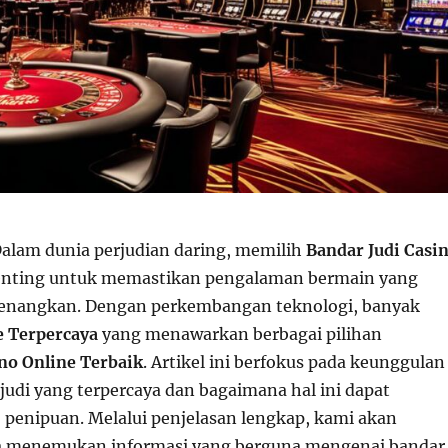
alam dunia perjudian daring, memilih
Bandar Judi Casi
enting untuk memastikan pengalaman bermain yang
nangkan. Dengan perkembangan teknologi, banyak
e Terpercaya
yang menawarkan berbagai pilihan
no Online Terbaik
. Artikel ini berfokus pada keunggulan
judi yang terpercaya dan bagaimana hal ini dapat
 penipuan. Melalui penjelasan lengkap, kami akan
menemukan informasi yang berguna mengenai bandar