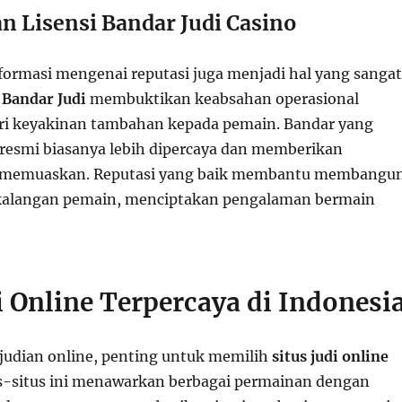
n Lisensi Bandar Judi Casino
ormasi mengenai reputasi juga menjadi hal yang sangat
 Bandar Judi
membuktikan keabsahan operasional
i keyakinan tambahan kepada pemain. Bandar yang
i resmi biasanya lebih dipercaya dan memberikan
 memuaskan. Reputasi yang baik membantu membangu
 kalangan pemain, menciptakan pengalaman bermain
i Online Terpercaya di Indonesi
judian online, penting untuk memilih
situs judi online
us-situs ini menawarkan berbagai permainan dengan