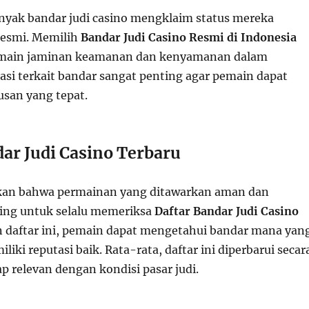
anyak bandar judi casino mengklaim status mereka
resmi. Memilih
Bandar Judi Casino Resmi di Indonesia
main jaminan keamanan dan kenyamanan dalam
asi terkait bandar sangat penting agar pemain dapat
san yang tepat.
ar Judi Casino Terbaru
an bahwa permainan yang ditawarkan aman dan
ting untuk selalu memeriksa
Daftar Bandar Judi Casino
n daftar ini, pemain dapat mengetahui bandar mana yan
liki reputasi baik. Rata-rata, daftar ini diperbarui secar
ap relevan dengan kondisi pasar judi.