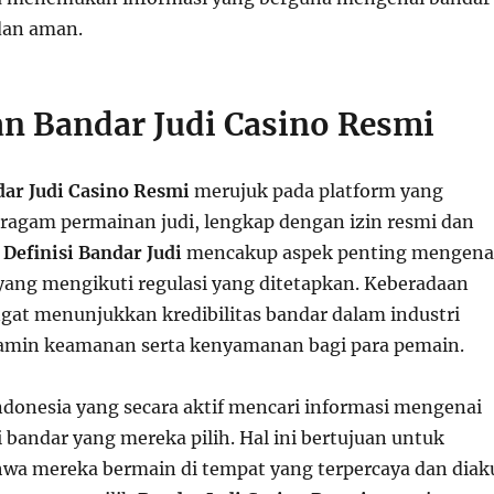
 dan aman.
an Bandar Judi Casino Resmi
ar Judi Casino Resmi
merujuk pada platform yang
agam permainan judi, lengkap dengan izin resmi dan
.
Definisi Bandar Judi
mencakup aspek penting mengena
yang mengikuti regulasi yang ditetapkan. Keberadaan
ngat menunjukkan kredibilitas bandar dalam industri
jamin keamanan serta kenyamanan bagi para pemain.
donesia yang secara aktif mencari informasi mengenai
i bandar yang mereka pilih. Hal ini bertujuan untuk
a mereka bermain di tempat yang terpercaya dan diak