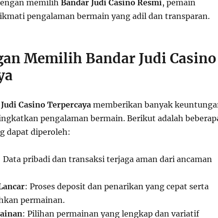
Dengan memilih
Bandar Judi Casino Resmi
, pemain
kmati pengalaman bermain yang adil dan transparan.
an Memilih Bandar Judi Casino
ya
Judi Casino Terpercaya
memberikan banyak keuntunga
ngkatkan pengalaman bermain. Berikut adalah beberap
 dapat diperoleh:
: Data pribadi dan transaksi terjaga aman dari ancaman
Lancar
: Proses deposit dan penarikan yang cepat serta
hkan permainan.
mainan
: Pilihan permainan yang lengkap dan variatif