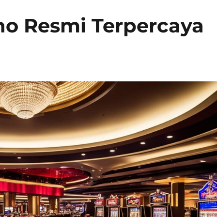
no Resmi Terpercaya