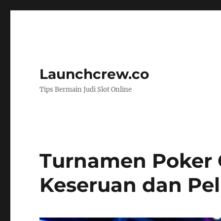
Launchcrew.co
Tips Bermain Judi Slot Online
Turnamen Poker O
Keseruan dan Pe