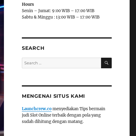
Hours
Senin – Jumat: 9:00 WIB – 17:00 WIB
Sabtu & Minggu : 13:00 WIB – 17:00 WIB
SEARCH
SEARCH
Search
for:
MENGENAI SITUS KAMI
Launchcrew.co
menyediakan Tips bermain
judi Slot Online terbaik dengan pola yang
sudah dihitung dengan matang.