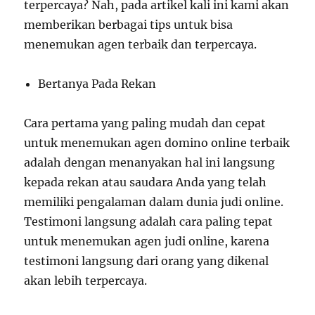
terpercaya? Nah, pada artikel kali ini kami akan
memberikan berbagai tips untuk bisa
menemukan agen terbaik dan terpercaya.
Bertanya Pada Rekan
Cara pertama yang paling mudah dan cepat
untuk menemukan agen domino online terbaik
adalah dengan menanyakan hal ini langsung
kepada rekan atau saudara Anda yang telah
memiliki pengalaman dalam dunia judi online.
Testimoni langsung adalah cara paling tepat
untuk menemukan agen judi online, karena
testimoni langsung dari orang yang dikenal
akan lebih terpercaya.