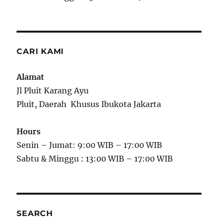
CARI KAMI
Alamat
Jl Pluit Karang Ayu
Pluit, Daerah Khusus Ibukota Jakarta
Hours
Senin – Jumat: 9:00 WIB – 17:00 WIB
Sabtu & Minggu : 13:00 WIB – 17:00 WIB
SEARCH