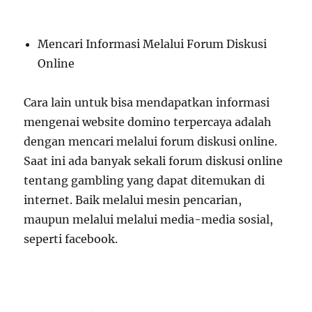
Mencari Informasi Melalui Forum Diskusi
Online
Cara lain untuk bisa mendapatkan informasi
mengenai website domino terpercaya adalah
dengan mencari melalui forum diskusi online.
Saat ini ada banyak sekali forum diskusi online
tentang gambling yang dapat ditemukan di
internet. Baik melalui mesin pencarian,
maupun melalui melalui media-media sosial,
seperti facebook.