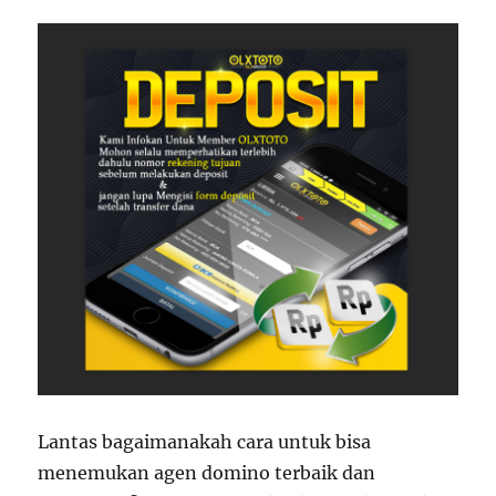
Lantas bagaimanakah cara untuk bisa
menemukan agen domino terbaik dan