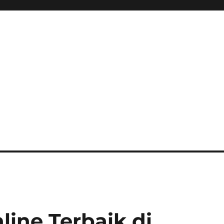
line Terbaik di