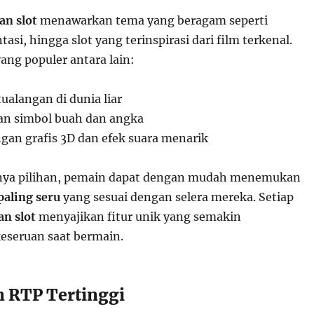
an slot
menawarkan tema yang beragam seperti
tasi, hingga slot yang terinspirasi dari film terkenal.
ang populer antara lain:
ualangan di dunia liar
gan simbol buah dan angka
gan grafis 3D dan efek suara menarik
ya pilihan, pemain dapat dengan mudah menemukan
paling seru
yang sesuai dengan selera mereka. Setiap
an slot
menyajikan fitur unik yang semakin
eseruan saat bermain.
n RTP Tertinggi