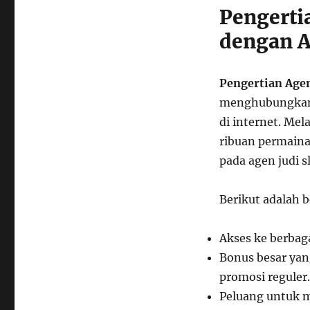
Pengerti
dengan A
Pengertian Agen
menghubungkan 
di internet. Me
ribuan permaina
pada agen judi 
Berikut adalah 
Akses ke berbaga
Bonus besar yan
promosi reguler.
Peluang untuk 