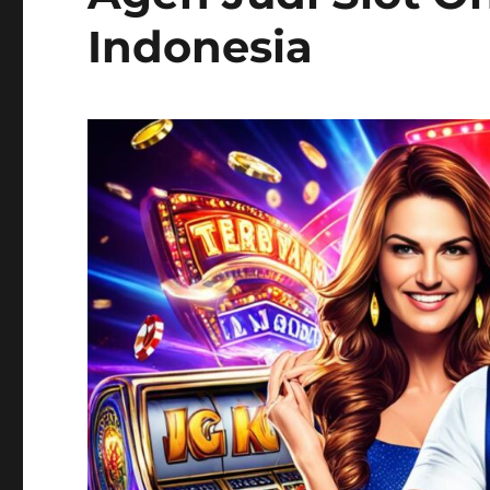
Indonesia