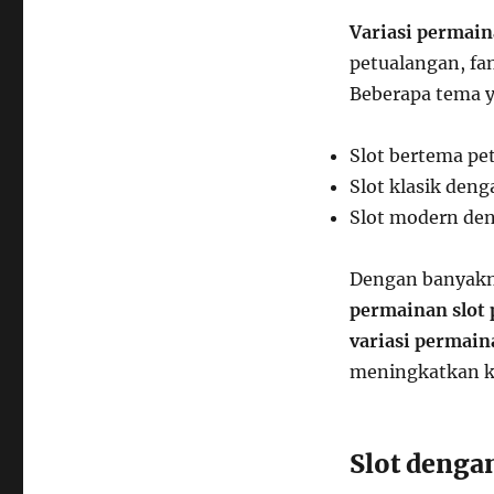
Variasi permain
petualangan, fan
Beberapa tema y
Slot bertema pet
Slot klasik den
Slot modern den
Dengan banyakn
permainan slot 
variasi permain
meningkatkan k
Slot denga