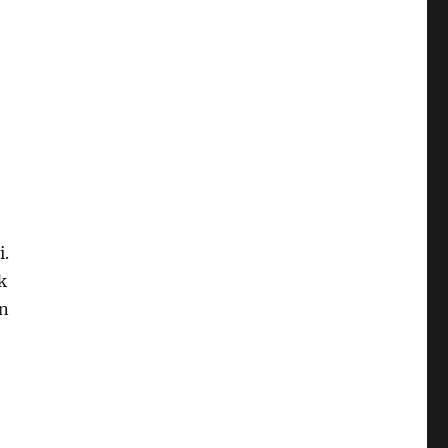
i.
k
n