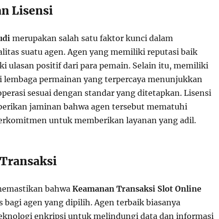
an Lisensi
udi
merupakan salah satu faktor kunci dalam
itas suatu agen. Agen yang memiliki reputasi baik
i ulasan positif dari para pemain. Selain itu, memiliki
ari lembaga permainan yang terpercaya menunjukkan
perasi sesuai dengan standar yang ditetapkan. Lisensi
berikan jaminan bahwa agen tersebut mematuhi
erkomitmen untuk memberikan layanan yang adil.
Transaksi
memastikan bahwa
Keamanan Transaksi Slot Online
s bagi agen yang dipilih. Agen terbaik biasanya
nologi enkripsi untuk melindungi data dan informasi