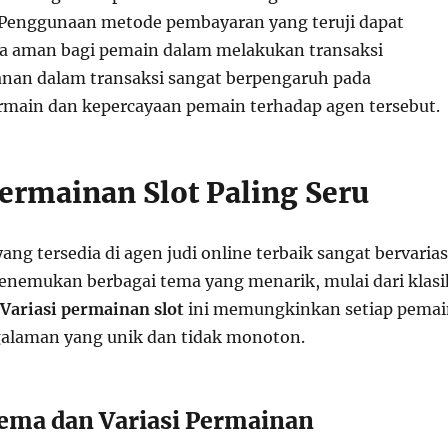
 Penggunaan metode pembayaran yang teruji dapat
a aman bagi pemain dalam melakukan transaksi
anan dalam transaksi sangat berpengaruh pada
main dan kepercayaan pemain terhadap agen tersebut.
Permainan Slot Paling Seru
ang tersedia di agen judi online terbaik sangat bervarias
nemukan berbagai tema yang menarik, mulai dari klasi
Variasi permainan slot
ini memungkinkan setiap pemai
alaman yang unik dan tidak monoton.
ma dan Variasi Permainan