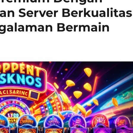
an Server Berkualitas
ngalaman Bermain