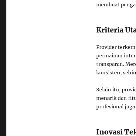
membuat pengal
Kriteria U
Provider terkem
permainan inter
transparan. Mere
konsisten, seh
Selain itu, prov
menarik dan fitu
profesional juga
Inovasi Te