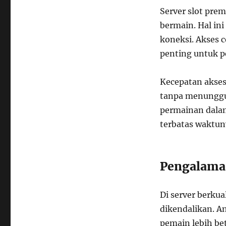
Server slot pre
bermain. Hal ini
koneksi. Akses c
penting untuk p
Kecepatan akse
tanpa menunggu 
permainan dalam
terbatas waktun
Pengalama
Di server berkua
dikendalikan. A
pemain lebih be