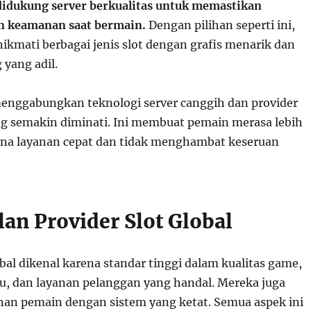
didukung server berkualitas untuk memastikan
 keamanan saat bermain.
Dengan pilihan seperti ini,
ikmati berbagai jenis slot dengan grafis menarik dan
yang adil.
enggabungkan teknologi server canggih dan provider
 semakin diminati. Ini membuat pemain merasa lebih
rena layanan cepat dan tidak menghambat keseruan
an Provider Slot Global
obal dikenal karena standar tinggi dalam kualitas game,
ru, dan layanan pelanggan yang handal. Mereka juga
n pemain dengan sistem yang ketat. Semua aspek ini