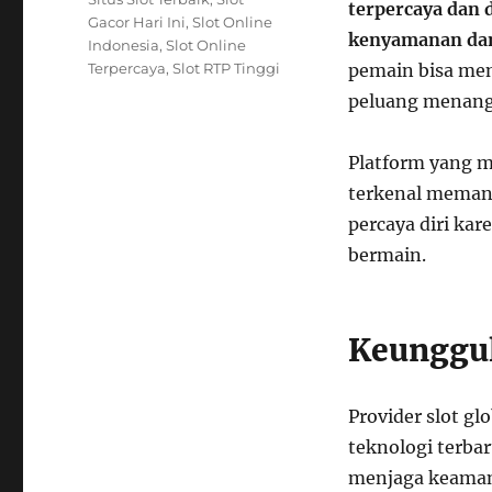
terpercaya dan 
Gacor Hari Ini
,
Slot Online
kenyamanan dan
Indonesia
,
Slot Online
Terpercaya
,
Slot RTP Tinggi
pemain bisa men
peluang menang 
Platform yang m
terkenal memang
percaya diri ka
bermain.
Keunggul
Provider slot gl
teknologi terba
menjaga keamana