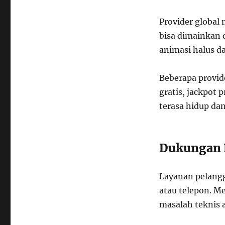
Provider global
bisa dimainkan d
animasi halus d
Beberapa provid
gratis, jackpot 
terasa hidup dan
Dukungan 
Layanan pelangga
atau telepon. 
masalah teknis a