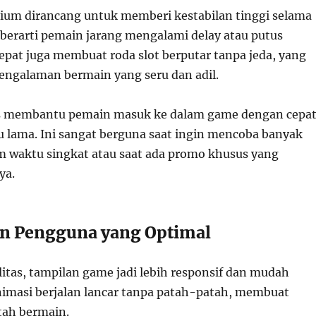
mium dirancang untuk memberi kestabilan tinggi selama
 berarti pemain jarang mengalami delay atau putus
epat juga membuat roda slot berputar tanpa jeda, yang
engalaman bermain yang seru dan adil.
s membantu pemain masuk ke dalam game dengan cepa
lama. Ini sangat berguna saat ingin mencoba banyak
 waktu singkat atau saat ada promo khusus yang
ya.
n Pengguna yang Optimal
litas, tampilan game jadi lebih responsif dan mudah
nimasi berjalan lancar tanpa patah-patah, membuat
tah bermain.