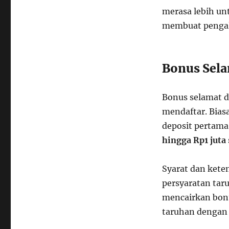
merasa lebih un
membuat pengal
Bonus Sel
Bonus selamat d
mendaftar. Bias
deposit pertama
hingga Rp1 juta
Syarat dan ket
persyaratan tar
mencairkan bon
taruhan dengan