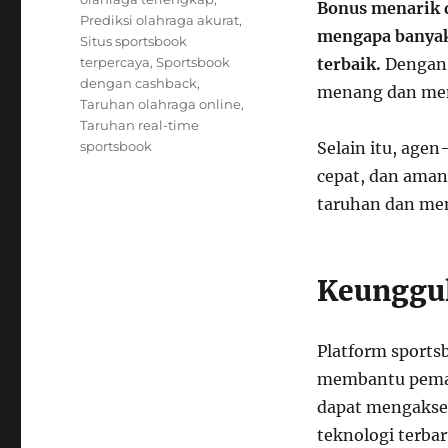
Bonus menarik d
Prediksi olahraga akurat
,
mengapa banyak 
Situs sportsbook
terpercaya
,
Sportsbook
terbaik.
Dengan 
dengan cashback
,
menang dan mend
Taruhan olahraga online
,
Taruhan real-time
sportsbook
Selain itu, age
cepat, dan ama
taruhan dan men
Keunggul
Platform sports
membantu pemai
dapat mengakses
teknologi terba