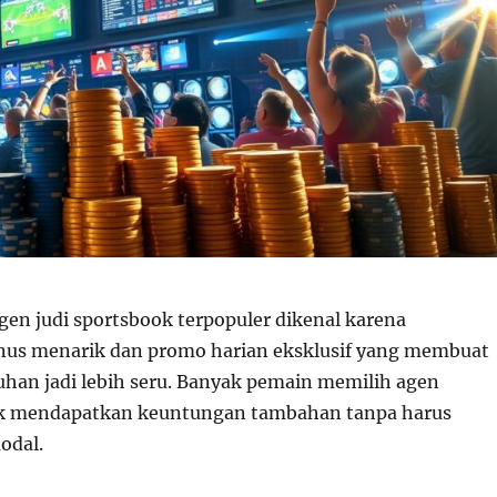
en judi sportsbook terpopuler dikenal karena
us menarik dan promo harian eksklusif yang membuat
han jadi lebih seru. Banyak pemain memilih agen
uk mendapatkan keuntungan tambahan tanpa harus
odal.