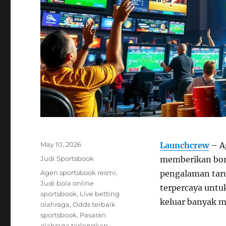
Posted
May 10, 2026
Launchcrew
– Ag
on
Categories
Judi Sportsbook
memberikan bon
Tags
Agen sportsbook resmi
,
pengalaman taru
Judi bola online
terpercaya unt
sportsbook
,
Live betting
keluar banyak m
olahraga
,
Odds terbaik
sportsbook
,
Pasaran
olahraga terlengkap
,