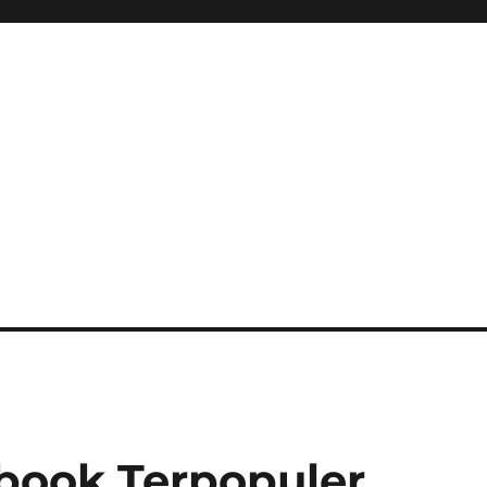
book Terpopuler