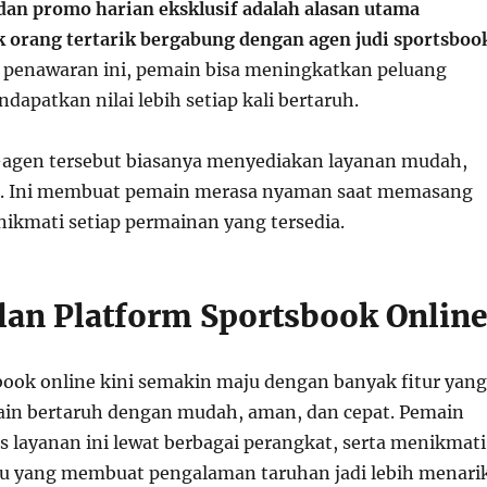
an promo harian eksklusif adalah alasan utama
orang tertarik bergabung dengan agen judi sportsboo
penawaran ini, pemain bisa meningkatkan peluang
apatkan nilai lebih setiap kali bertaruh.
n-agen tersebut biasanya menyediakan layanan mudah,
n. Ini membuat pemain merasa nyaman saat memasang
ikmati setiap permainan yang tersedia.
an Platform Sportsbook Onlin
book online kini semakin maju dengan banyak fitur yang
n bertaruh dengan mudah, aman, dan cepat. Pemain
 layanan ini lewat berbagai perangkat, serta menikmati
ru yang membuat pengalaman taruhan jadi lebih menari