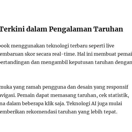
Terkini dalam Pengalaman Taruhan
book menggunakan teknologi terbaru seperti live
embaruan skor secara real-time. Hal ini membuat pema
 pertandingan dan mengambil keputusan taruhan denga
armuka yang ramah pengguna dan desain yang responsif
gasi. Pemain dapat memasang taruhan, cek statistik,
a dalam beberapa klik saja. Teknologi AI juga mulai
emberikan rekomendasi taruhan yang lebih tepat.