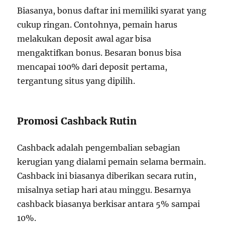
Biasanya, bonus daftar ini memiliki syarat yang
cukup ringan. Contohnya, pemain harus
melakukan deposit awal agar bisa
mengaktifkan bonus. Besaran bonus bisa
mencapai 100% dari deposit pertama,
tergantung situs yang dipilih.
Promosi Cashback Rutin
Cashback adalah pengembalian sebagian
kerugian yang dialami pemain selama bermain.
Cashback ini biasanya diberikan secara rutin,
misalnya setiap hari atau minggu. Besarnya
cashback biasanya berkisar antara 5% sampai
10%.