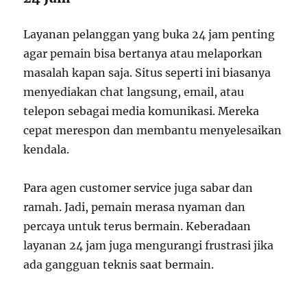
Layanan pelanggan yang buka 24 jam penting
agar pemain bisa bertanya atau melaporkan
masalah kapan saja. Situs seperti ini biasanya
menyediakan chat langsung, email, atau
telepon sebagai media komunikasi. Mereka
cepat merespon dan membantu menyelesaikan
kendala.
Para agen customer service juga sabar dan
ramah. Jadi, pemain merasa nyaman dan
percaya untuk terus bermain. Keberadaan
layanan 24 jam juga mengurangi frustrasi jika
ada gangguan teknis saat bermain.