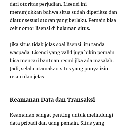
dari otoritas perjudian. Lisensi ini
menunjukkan bahwa situs sudah diperiksa dan
diatur sesuai aturan yang berlaku. Pemain bisa
cek nomor lisensi di halaman situs.
Jika situs tidak jelas soal lisensi, itu tanda
waspada. Lisensi yang valid juga bikin pemain
bisa mencari bantuan resmi jika ada masalah.
Jadi, selalu utamakan situs yang punya izin
resmi dan jelas.
Keamanan Data dan Transaksi
Keamanan sangat penting untuk melindungi
data pribadi dan uang pemain. Situs yang