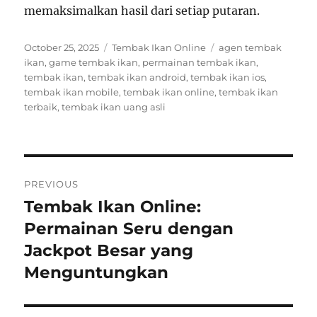
memaksimalkan hasil dari setiap putaran.
P
C
T
October 25, 2025
Tembak Ikan Online
agen tembak
o
a
a
ikan
,
game tembak ikan
,
permainan tembak ikan
,
s
t
g
tembak ikan
,
tembak ikan android
,
tembak ikan ios
,
t
e
s
tembak ikan mobile
,
tembak ikan online
,
tembak ikan
e
g
terbaik
,
tembak ikan uang asli
d
o
o
r
n
i
e
P
s
PREVIOUS
o
Tembak Ikan Online:
P
r
Permainan Seru dengan
s
e
Jackpot Besar yang
t
v
Menguntungkan
i
n
o