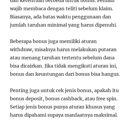
dan ketentuan berbeda untuk bonus. Pemain
wajib membaca dengan teliti sebelum klaim.
Biasanya, ada batas waktu penggunaan dan
jumlah taruhan minimal yang harus dipenuhi.
Beberapa bonus juga memiliki aturan
withdraw, misalnya harus melakukan putaran
atau menang taruhan tertentu sebelum dana
bisa dicairkan. Jika tidak mengikuti aturan ini,
bonus dan keuntungan dari bonus bisa hangus.
Penting juga untuk cek jenis bonus, apakah itu
bonus deposit, bonus cashback, atau free spin.
Setiap jenis bonus punya aturan khusus yang
harus dipahami supaya manfaatnya maksimal.