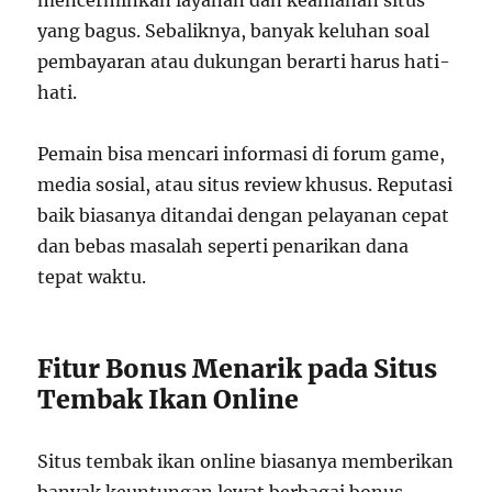
yang bagus. Sebaliknya, banyak keluhan soal
pembayaran atau dukungan berarti harus hati-
hati.
Pemain bisa mencari informasi di forum game,
media sosial, atau situs review khusus. Reputasi
baik biasanya ditandai dengan pelayanan cepat
dan bebas masalah seperti penarikan dana
tepat waktu.
Fitur Bonus Menarik pada Situs
Tembak Ikan Online
Situs tembak ikan online biasanya memberikan
banyak keuntungan lewat berbagai bonus.