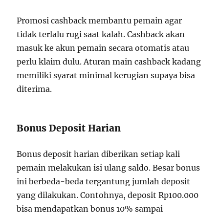
Promosi cashback membantu pemain agar
tidak terlalu rugi saat kalah. Cashback akan
masuk ke akun pemain secara otomatis atau
perlu klaim dulu. Aturan main cashback kadang
memiliki syarat minimal kerugian supaya bisa
diterima.
Bonus Deposit Harian
Bonus deposit harian diberikan setiap kali
pemain melakukan isi ulang saldo. Besar bonus
ini berbeda-beda tergantung jumlah deposit
yang dilakukan. Contohnya, deposit Rp100.000
bisa mendapatkan bonus 10% sampai