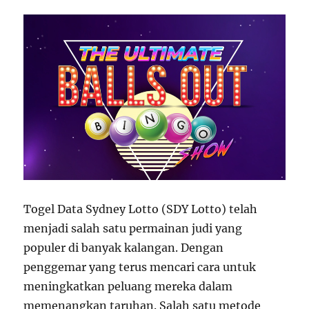
Togel Data Sydney Lotto (SDY Lotto) telah
menjadi salah satu permainan judi yang
populer di banyak kalangan. Dengan
penggemar yang terus mencari cara untuk
meningkatkan peluang mereka dalam
memenangkan taruhan. Salah satu metode