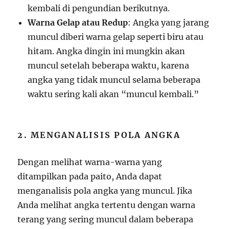
kembali di pengundian berikutnya.
Warna Gelap atau Redup
: Angka yang jarang
muncul diberi warna gelap seperti biru atau
hitam. Angka dingin ini mungkin akan
muncul setelah beberapa waktu, karena
angka yang tidak muncul selama beberapa
waktu sering kali akan “muncul kembali.”
2. MENGANALISIS POLA ANGKA
Dengan melihat warna-warna yang
ditampilkan pada paito, Anda dapat
menganalisis pola angka yang muncul. Jika
Anda melihat angka tertentu dengan warna
terang yang sering muncul dalam beberapa