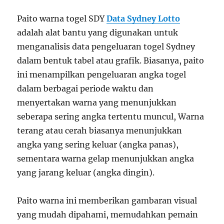
Paito warna togel SDY
Data Sydney Lotto
adalah alat bantu yang digunakan untuk
menganalisis data pengeluaran togel Sydney
dalam bentuk tabel atau grafik. Biasanya, paito
ini menampilkan pengeluaran angka togel
dalam berbagai periode waktu dan
menyertakan warna yang menunjukkan
seberapa sering angka tertentu muncul, Warna
terang atau cerah biasanya menunjukkan
angka yang sering keluar (angka panas),
sementara warna gelap menunjukkan angka
yang jarang keluar (angka dingin).
Paito warna ini memberikan gambaran visual
yang mudah dipahami, memudahkan pemain