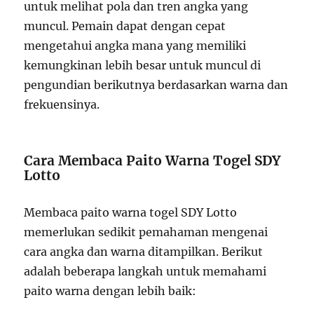
untuk melihat pola dan tren angka yang
muncul. Pemain dapat dengan cepat
mengetahui angka mana yang memiliki
kemungkinan lebih besar untuk muncul di
pengundian berikutnya berdasarkan warna dan
frekuensinya.
Cara Membaca Paito Warna Togel SDY
Lotto
Membaca paito warna togel SDY Lotto
memerlukan sedikit pemahaman mengenai
cara angka dan warna ditampilkan. Berikut
adalah beberapa langkah untuk memahami
paito warna dengan lebih baik: