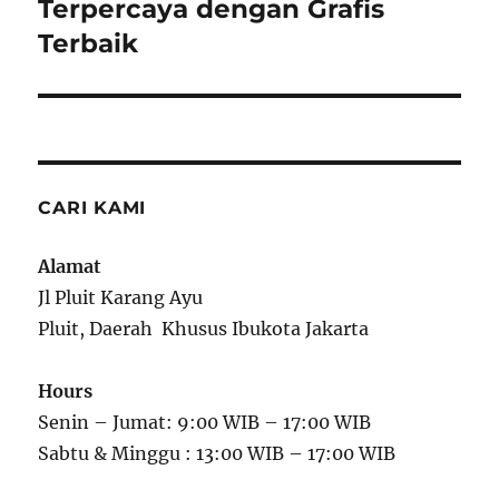
e
Terpercaya dengan Grafis
p
x
i
Terbaik
o
t
s
g
p
t
o
a
:
s
t
t
CARI KAMI
:
i
Alamat
o
Jl Pluit Karang Ayu
n
Pluit, Daerah Khusus Ibukota Jakarta
Hours
Senin – Jumat: 9:00 WIB – 17:00 WIB
Sabtu & Minggu : 13:00 WIB – 17:00 WIB