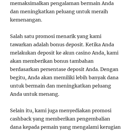
memaksimalkan pengalaman bermain Anda
dan meningkatkan peluang untuk meraih
kemenangan.
Salah satu promosi menarik yang kami
tawarkan adalah bonus deposit. Ketika Anda
melakukan deposit ke akun casino Anda, kami
akan memberikan bonus tambahan
berdasarkan persentase deposit Anda. Dengan
begitu, Anda akan memiliki lebih banyak dana
untuk bermain dan meningkatkan peluang
Anda untuk menang.
Selain itu, kami juga menyediakan promosi
cashback yang memberikan pengembalian
dana kepada pemain yang mengalami kerugian