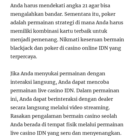
Anda harus mendekati angka 21 agar bisa
mengalahkan bandar. Sementara itu, poker
adalah permainan strategi di mana Anda harus
memiliki kombinasi kartu terbaik untuk
menjadi pemenang. Nikmati keseruan bermain
blackjack dan poker di casino online IDN yang
terpercaya.
Jika Anda menyukai permainan dengan
interaksi langsung, Anda dapat mencoba
permainan live casino IDN. Dalam permainan
ini, Anda dapat berinteraksi dengan dealer
secara langsung melalui video streaming.
Rasakan pengalaman bermain casino seolah
Anda berada di tempat fisik melalui permainan
live casino IDN yang seru dan menyenangkan.