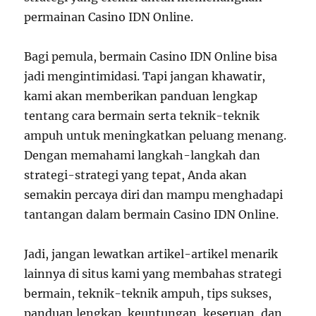
permainan Casino IDN Online.
Bagi pemula, bermain Casino IDN Online bisa
jadi mengintimidasi. Tapi jangan khawatir,
kami akan memberikan panduan lengkap
tentang cara bermain serta teknik-teknik
ampuh untuk meningkatkan peluang menang.
Dengan memahami langkah-langkah dan
strategi-strategi yang tepat, Anda akan
semakin percaya diri dan mampu menghadapi
tantangan dalam bermain Casino IDN Online.
Jadi, jangan lewatkan artikel-artikel menarik
lainnya di situs kami yang membahas strategi
bermain, teknik-teknik ampuh, tips sukses,
panduan lengkap, keuntungan, keseruan, dan