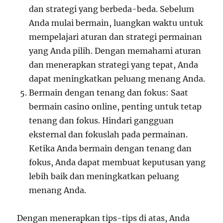
dan strategi yang berbeda-beda. Sebelum
Anda mulai bermain, luangkan waktu untuk
mempelajari aturan dan strategi permainan
yang Anda pilih. Dengan memahami aturan
dan menerapkan strategi yang tepat, Anda
dapat meningkatkan peluang menang Anda.
Bermain dengan tenang dan fokus: Saat
bermain casino online, penting untuk tetap
tenang dan fokus. Hindari gangguan
eksternal dan fokuslah pada permainan.
Ketika Anda bermain dengan tenang dan
fokus, Anda dapat membuat keputusan yang
lebih baik dan meningkatkan peluang
menang Anda.
Dengan menerapkan tips-tips di atas, Anda