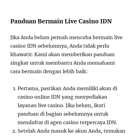
Panduan Bermain Live Casino IDN
Jika Anda belum pernah mencoba bermain live
casino IDN sebelumnya, Anda tidak perlu
khawatir. Kami akan memberikan panduan
singkat untuk membantu Anda memahami
cara bermain dengan lebih baik:
Pertama, pastikan Anda memiliki akun di
casino online IDN yang menyediakan
layanan live casino. Jika belum, ikuti
panduan di bagian sebelumnya untuk
mendaftar di agen casino terpercaya IDN.
Setelah Anda masuk ke akun Anda, temukan