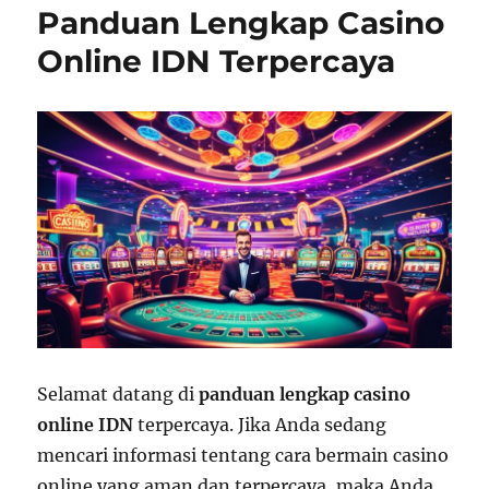
Panduan Lengkap Casino
Online IDN Terpercaya
Selamat datang di
panduan lengkap casino
online IDN
terpercaya. Jika Anda sedang
mencari informasi tentang cara bermain casino
online yang aman dan terpercaya, maka Anda