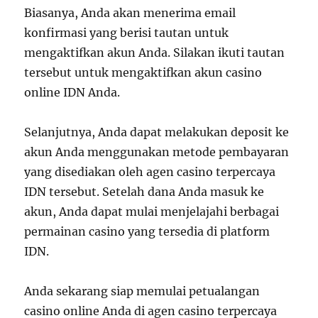
Biasanya, Anda akan menerima email
konfirmasi yang berisi tautan untuk
mengaktifkan akun Anda. Silakan ikuti tautan
tersebut untuk mengaktifkan akun casino
online IDN Anda.
Selanjutnya, Anda dapat melakukan deposit ke
akun Anda menggunakan metode pembayaran
yang disediakan oleh agen casino terpercaya
IDN tersebut. Setelah dana Anda masuk ke
akun, Anda dapat mulai menjelajahi berbagai
permainan casino yang tersedia di platform
IDN.
Anda sekarang siap memulai petualangan
casino online Anda di agen casino terpercaya