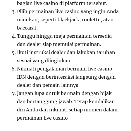
bagian live casino di platform tersebut.
Pilih permainan live casino yang ingin Anda
mainkan, seperti blackjack, roulette, atau
baccarat.
Tunggu hingga meja permainan tersedia
dan dealer siap memulai permainan.
Ikuti instruksi dealer dan lakukan taruhan
sesuai yang diinginkan.
Nikmati pengalaman bermain live casino
IDN dengan berinteraksi langsung dengan
dealer dan pemain lainnya.
Jangan lupa untuk bermain dengan bijak
dan bertanggung jawab. Tetap kendalikan
diri Anda dan nikmati setiap momen dalam
permainan live casino