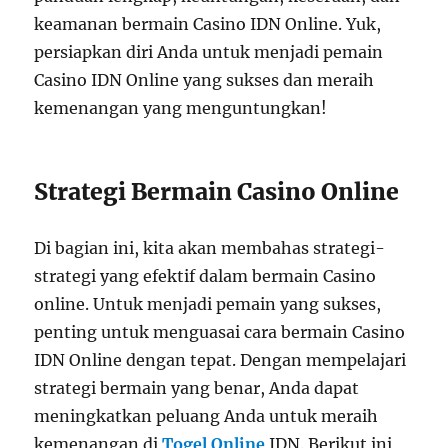
keamanan bermain Casino IDN Online. Yuk,
persiapkan diri Anda untuk menjadi pemain
Casino IDN Online yang sukses dan meraih
kemenangan yang menguntungkan!
Strategi Bermain Casino Online
Di bagian ini, kita akan membahas strategi-
strategi yang efektif dalam bermain Casino
online. Untuk menjadi pemain yang sukses,
penting untuk menguasai cara bermain Casino
IDN Online dengan tepat. Dengan mempelajari
strategi bermain yang benar, Anda dapat
meningkatkan peluang Anda untuk meraih
kemenangan di
Togel Online
IDN. Berikut ini