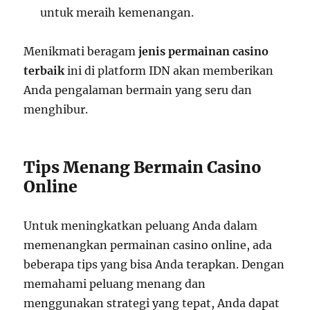
untuk meraih kemenangan.
Menikmati beragam
jenis permainan casino
terbaik
ini di platform IDN akan memberikan
Anda pengalaman bermain yang seru dan
menghibur.
Tips Menang Bermain Casino
Online
Untuk meningkatkan peluang Anda dalam
memenangkan permainan casino online, ada
beberapa tips yang bisa Anda terapkan. Dengan
memahami peluang menang dan
menggunakan strategi yang tepat, Anda dapat