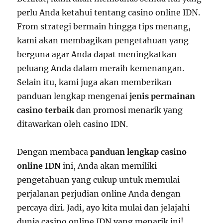
perlu Anda ketahui tentang casino online IDN.
From strategi bermain hingga tips menang,
kami akan membagikan pengetahuan yang
berguna agar Anda dapat meningkatkan
peluang Anda dalam meraih kemenangan.
Selain itu, kami juga akan memberikan
panduan lengkap mengenai
jenis permainan
casino terbaik
dan promosi menarik yang
ditawarkan oleh casino IDN.
Dengan membaca
panduan lengkap casino
online IDN
ini, Anda akan memiliki
pengetahuan yang cukup untuk memulai
perjalanan perjudian online Anda dengan
percaya diri. Jadi, ayo kita mulai dan jelajahi
dunia casino online IDN yang menarik ini!