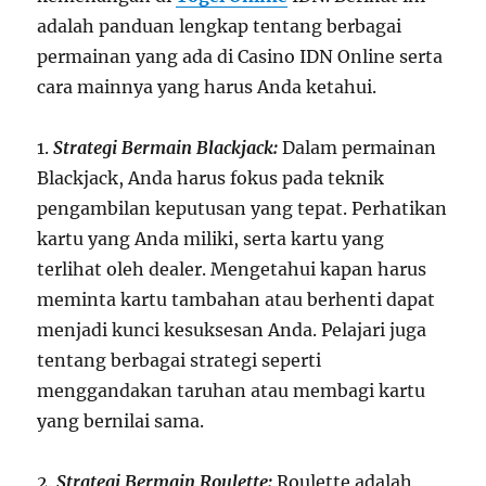
adalah panduan lengkap tentang berbagai
permainan yang ada di Casino IDN Online serta
cara mainnya yang harus Anda ketahui.
1.
Strategi Bermain Blackjack:
Dalam permainan
Blackjack, Anda harus fokus pada teknik
pengambilan keputusan yang tepat. Perhatikan
kartu yang Anda miliki, serta kartu yang
terlihat oleh dealer. Mengetahui kapan harus
meminta kartu tambahan atau berhenti dapat
menjadi kunci kesuksesan Anda. Pelajari juga
tentang berbagai strategi seperti
menggandakan taruhan atau membagi kartu
yang bernilai sama.
2.
Strategi Bermain Roulette:
Roulette adalah