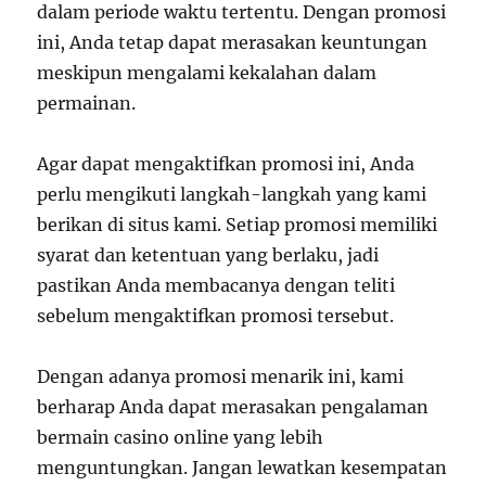
dalam periode waktu tertentu. Dengan promosi
ini, Anda tetap dapat merasakan keuntungan
meskipun mengalami kekalahan dalam
permainan.
Agar dapat mengaktifkan promosi ini, Anda
perlu mengikuti langkah-langkah yang kami
berikan di situs kami. Setiap promosi memiliki
syarat dan ketentuan yang berlaku, jadi
pastikan Anda membacanya dengan teliti
sebelum mengaktifkan promosi tersebut.
Dengan adanya promosi menarik ini, kami
berharap Anda dapat merasakan pengalaman
bermain casino online yang lebih
menguntungkan. Jangan lewatkan kesempatan